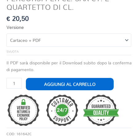
QUARTETTO DI CL.
€
20,50
Versione
SVUOTA
Il PDF sarà disponibile per il Download subito dopo la conferma
di pagamento.
PERCORSI
AGGIUNGI AL CARRELLO
PER
CL.
SAX
CT.
E
QUARTETTO
DI
COD:
161642C
CL.