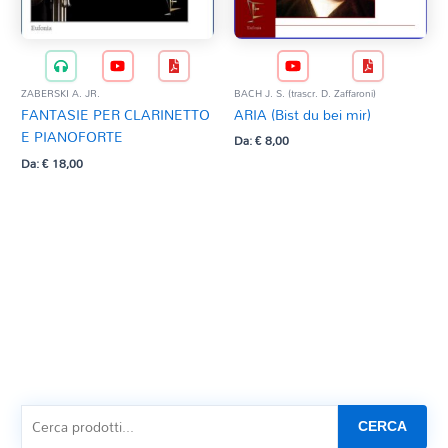
BACH J. S. (trascr. D. Zaffaroni)
ZABERSKI A. JR.
ARIA (Bist du bei mir)
FANTASIE PER CLARINETTO
E PIANOFORTE
Da:
€
8,00
Da:
€
18,00
CERCA