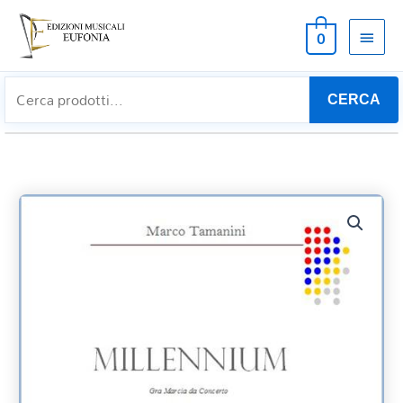
MEN
0
PRIN
CERCA