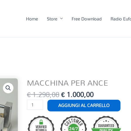
Home
Store
Free Download
Radio Euf
MACCHINA PER ANCE
Il
Il
€
1.298,08
€
1.000,00
prezzo
prezzo
MACCHINA
AGGIUNGI AL CARRELLO
originale
attuale
PER
era:
è:
ANCE
€ 1.298,08.
€ 1.000,00.
quantità