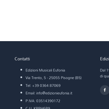
Contatti
Ediz
Edizioni Musicali Eufonia
Dal 1
di qua
Via Trento, 5 - 25055 Pisogne (BS)
Tel: +39 0364 87069
Email: info@edizionieufonia.it
P.IVA: 03514390172
C.U. KRRH6B9