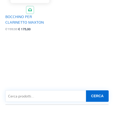
BOCCHINO PER
CLARINETTO MAXTON
Il
Il
€
199,00
€
175,00
prezzo
prezzo
originale
attuale
era:
è:
€ 199,00.
€ 175,00.
CERCA