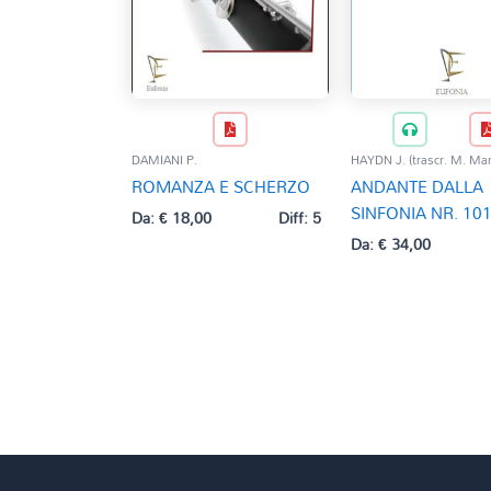
DAMIANI P.
HAYDN J. (trascr. M. Man
ROMANZA E SCHERZO
ANDANTE DALLA
SINFONIA NR. 10
Da:
€
18,00
Diff: 5
Da:
€
34,00