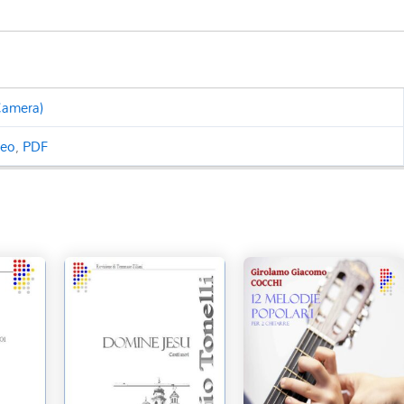
 Camera)
ceo
,
PDF