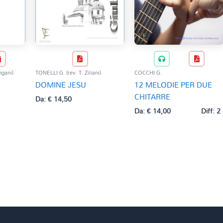
gani)
TONELLI G. (rev. T. Ziliani)
COCCHI G.
DOMINE JESU
12 MELODIE PER DUE
1
CHITARRE
Da:
€
14,50
Da:
€
14,00
Diff: 2