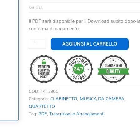
SVUOTA
Il PDF sarà disponibile per il Download subito dopo l
conferma di pagamento.
L'ITALIANA
AGGIUNGI AL CARRELLO
IN
ALGERI
-
SINFONIA
quantità
COD:
141396C
Categorie:
CLARINETTO
,
MUSICA DA CAMERA
,
QUARTETTO
Tag:
PDF
,
Trascrizioni e Arrangiamenti