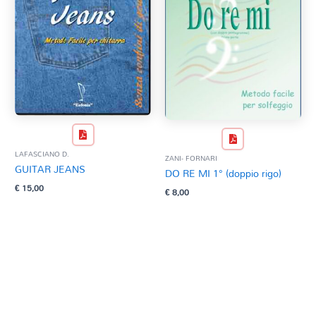
LAFASCIANO D.
ZANI- FORNARI
GUITAR JEANS
DO RE MI 1° (doppio rigo)
€
15,00
€
8,00