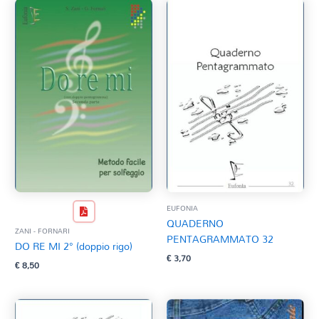
EUFONIA
QUADERNO
ZANI - FORNARI
PENTAGRAMMATO 32
DO RE MI 2° (doppio rigo)
€
3,70
€
8,50