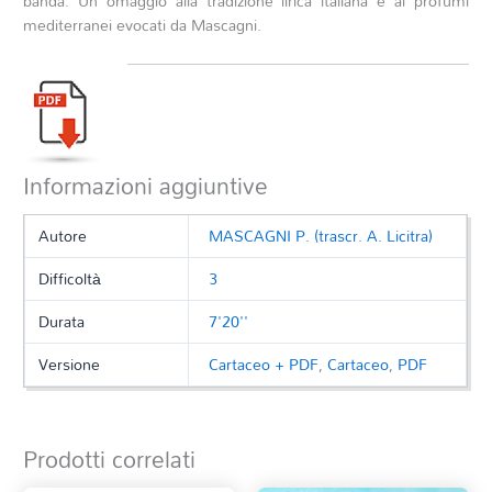
banda. Un omaggio alla tradizione lirica italiana e ai profumi
mediterranei evocati da Mascagni.
Informazioni aggiuntive
Autore
MASCAGNI P. (trascr. A. Licitra)
Difficoltà
3
Durata
7'20''
Versione
Cartaceo + PDF
,
Cartaceo
,
PDF
Prodotti correlati