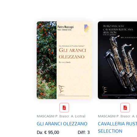
base
al
più
recente
MASCAGNI P. (trascr. A. Licitra)
MASCAGNI P. (trascr. A. L
GLI ARANCI OLEZZANO
CAVALLERIA RUS
SELECTION
Da:
€
95,00
Diff: 3