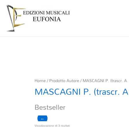
Home
/ Prodotto Autore / MASCAGNI P. (trascr. A. L
MASCAGNI P. (trascr. A. 
Bestseller
←
Ordina
Visualizzazione di 3 risultati
in