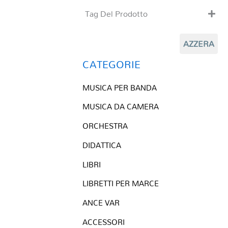
Tag Del Prodotto
CD
AZZERA
Clarinetto basso
Composizioni originali
CATEGORIE
Natale
MUSICA PER BANDA
QR base
QR esecuzione
MUSICA DA CAMERA
Trascrizioni e Arrangiamenti
ORCHESTRA
DIDATTICA
LIBRI
LIBRETTI PER MARCE
ANCE VAR
ACCESSORI