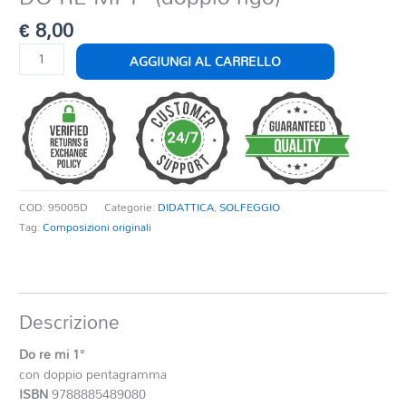
€
8,00
DO
AGGIUNGI AL CARRELLO
RE
MI
1°
(doppio
rigo)
quantità
COD:
95005D
Categorie:
DIDATTICA
,
SOLFEGGIO
Tag:
Composizioni originali
Descrizione
Do re mi 1°
con doppio pentagramma
ISBN
9788885489080