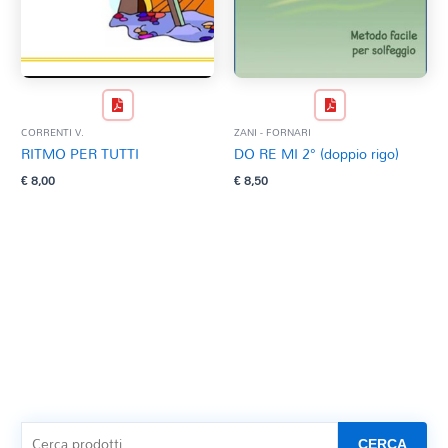
CORRENTI V.
ZANI - FORNARI
RITMO PER TUTTI
DO RE MI 2° (doppio rigo)
€
8,00
€
8,50
CERCA