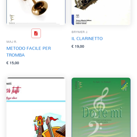
BRYMER J.
IL CLARINETTO
MAJ R.
€
19,00
METODO FACILE PER
TROMBA
€
15,00