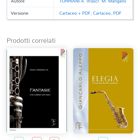
Autore
TORRIANI A. (trascr. M. Mangani)
Versione
Cartaceo + PDF
,
Cartaceo
,
PDF
Prodotti correlati