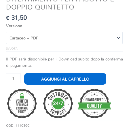
DOPPIO QUINTETTO
€
31,50
Versione
SVUOTA
Il PDF sarà disponibile per il Download subito dopo la conferma
di pagamento.
DIVERTIMENTO
AGGIUNGI AL CARRELLO
PER
FAGOTTO
E
DOPPIO
QUINTETTO
quantità
COD:
111036C