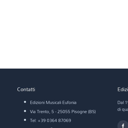
Contatti
Ediz
Edizioni Musicali Eufonia
Dal 1
di qua
Via Trento, 5 - 25055 Pisogne (BS)
Tel: +39 0364 87069