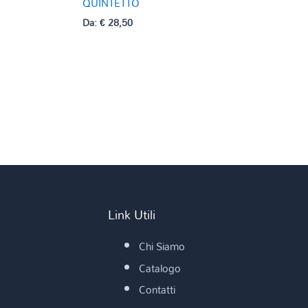
QUINTETTO
Da:
€
28,50
Link Utili
Chi Siamo
Catalogo
Contatti