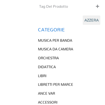
Tag Del Prodotto
CD
AZZERA
Clarinetto basso
Composizioni originali
CATEGORIE
Natale
MUSICA PER BANDA
QR base
QR esecuzione
MUSICA DA CAMERA
Trascrizioni e Arrangiamenti
ORCHESTRA
DIDATTICA
LIBRI
LIBRETTI PER MARCE
ANCE VAR
ACCESSORI