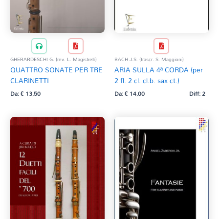
GHERARDESCHI G. (rev. L. Magistrelli)
BACH J.S. (trascr. S. Maggioni)
QUATTRO SONATE PER TRE
ARIA SULLA 4ª CORDA (per
CLARINETTI
2 fl. 2 cl. cl.b. sax ct.)
Da:
€
13,50
Da:
€
14,00
Diff: 2