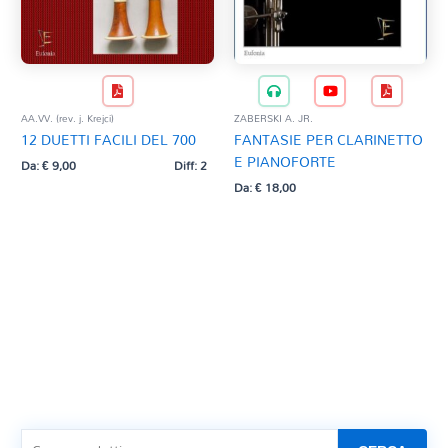
AA.VV. (rev. j. Krejci)
ZABERSKI A. JR.
12 DUETTI FACILI DEL 700
FANTASIE PER CLARINETTO
E PIANOFORTE
Da:
€
9,00
Diff: 2
Da:
€
18,00