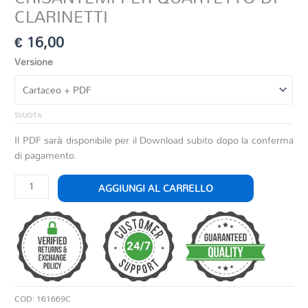
CLARINETTI
€
16,00
Versione
SVUOTA
Il PDF sarà disponibile per il Download subito dopo la conferma
di pagamento.
CRISANTEMI
AGGIUNGI AL CARRELLO
PER
QUARTETTO
DI
CLARINETTI
quantità
COD:
161669C