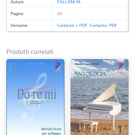
Autore
FALLONI M.
Pagine
40
Versione
Cartaceo + PDF
,
Cartaceo
,
PDF
Prodotti correlati