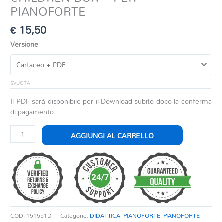
PIANOFORTE
€
15,50
Versione
SVUOTA
Il PDF sarà disponibile per il Download subito dopo la conferma
di pagamento.
CHILDREN
AGGIUNGI AL CARRELLO
BOX
-
PER
PIANOFORTE
quantità
COD:
151551D
Categorie:
DIDATTICA
,
PIANOFORTE
,
PIANOFORTE