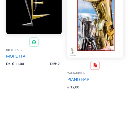
RICOTTA G.
MORETTA
Da:
€
11,00
Diff: 2
TAMANINI M.
PIANO BAR
€
12,00