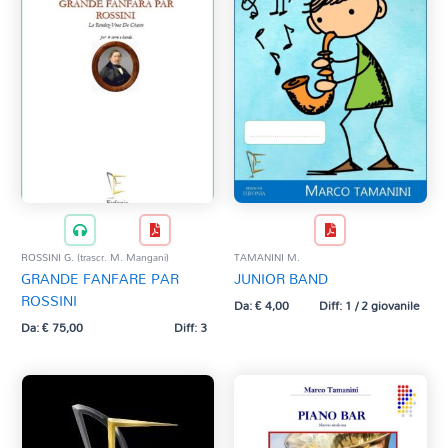
ROSSINI G. (trascr. M. Mangani)
TAMANINI M.
GRANDE FANFARE PAR
JUNIOR BAND
ROSSINI
Da:
€
4,00
Diff: 1 / 2 giovanile
Da:
€
75,00
Diff: 3