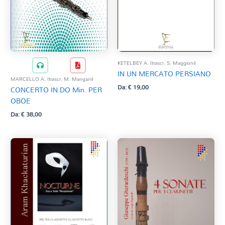
KETELBEY A. (trascr. S. Maggioni)
IN UN MERCATO PERSIANO
MARCELLO A. (trascr. M. Mangani)
Da:
€
19,00
CONCERTO IN DO Min. PER
OBOE
Da:
€
38,00