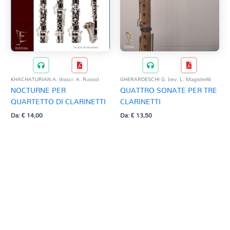
KHACHATURIAN A. (trascr. A. Russo)
GHERARDESCHI G. (rev. L. Magistrelli)
NOCTURNE PER
QUATTRO SONATE PER TRE
QUARTETTO DI CLARINETTI
CLARINETTI
Da:
€
14,00
Da:
€
13,50