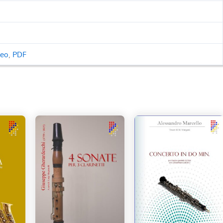
ceo
,
PDF