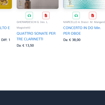
GHERARDESCHI G. (rev. L.
MARCELLO A. (trascr. M. Mangani
ALTO E
CONCERTO IN DO Min.
Magistrelli)
QUATTRO SONATE PER
PER OBOE
TRE CLARINETTI
Diff: 1
Da:
€
38,00
Da:
€
13,50