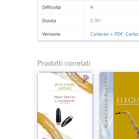
Difficoltà
4
Durata
5'35''
Versione
Cartaceo + PDF
,
Carta
Prodotti correlati