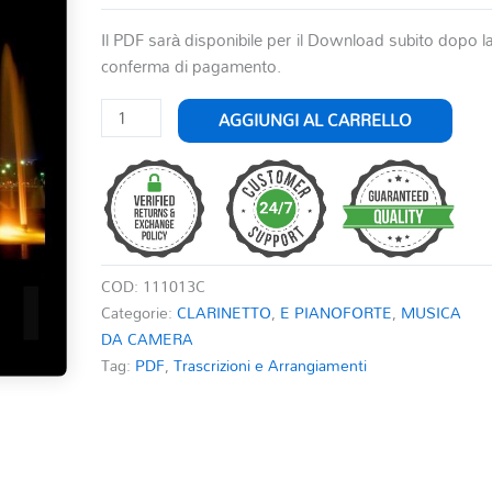
Il PDF sarà disponibile per il Download subito dopo l
conferma di pagamento.
AU
AGGIUNGI AL CARRELLO
CLAIR
DE
LA
LUNE
quantità
COD:
111013C
Categorie:
CLARINETTO
,
E PIANOFORTE
,
MUSICA
DA CAMERA
Tag:
PDF
,
Trascrizioni e Arrangiamenti