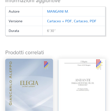
Informazioni aggiuntive
Autore
MANGANI M.
Versione
Cartaceo + PDF
,
Cartaceo
,
PDF
Durata
6'30''
Prodotti correlati