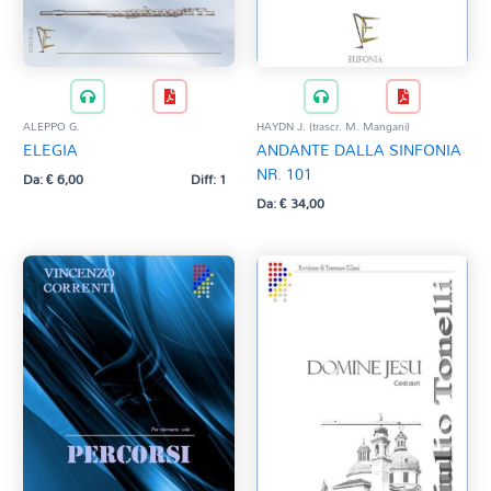
ALEPPO G.
HAYDN J. (trascr. M. Mangani)
ELEGIA
ANDANTE DALLA SINFONIA
NR. 101
Da:
€
6,00
Diff: 1
Da:
€
34,00