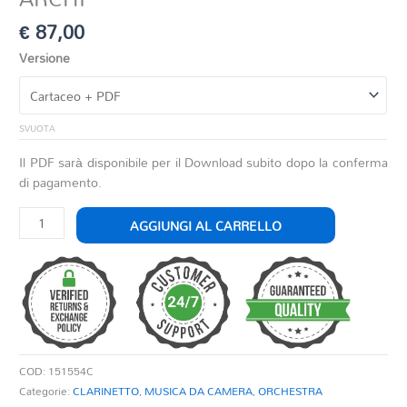
€
87,00
Versione
SVUOTA
Il PDF sarà disponibile per il Download subito dopo la conferma
di pagamento.
ADAGIO
AGGIUNGI AL CARRELLO
PER
CLARINETTO
IN
SIb
E
ARCHI
quantità
COD:
151554C
Categorie:
CLARINETTO
,
MUSICA DA CAMERA
,
ORCHESTRA