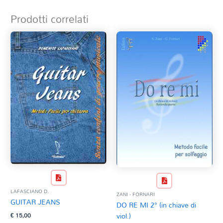
Prodotti correlati
LAFASCIANO D.
ZANI - FORNARI
GUITAR JEANS
DO RE MI 2° (in chiave di
€
15,00
viol.)