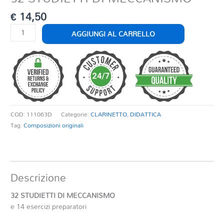
€
14,50
32
AGGIUNGI AL CARRELLO
STUDIETTI
DI
MECCANISMO
quantità
COD:
111063D
Categorie:
CLARINETTO
,
DIDATTICA
Tag:
Composizioni originali
Descrizione
32 STUDIETTI DI MECCANISMO
e 14 esercizi preparatori