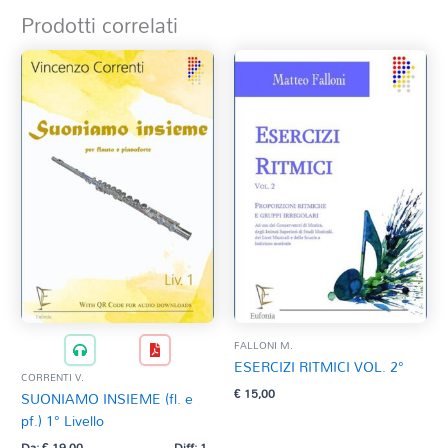
Prodotti correlati
FALLONI M.
ESERCIZI RITMICI VOL. 2°
CORRENTI V.
€
15,00
SUONIAMO INSIEME (fl. e
pf.) 1° Livello
Da:
€
19,00
Diff: 1