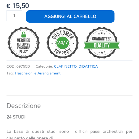
€
15,50
24
AGGIUNGI AL CARRELLO
STUDI
quantità
COD:
09755D
Categorie:
CLARINETTO
,
DIDATTICA
Tag:
Trascrizioni e Arrangiamenti
Descrizione
24 STUDI
La base di questi studi sono i difficili passi orchestrali per
clarinetto delle opere di