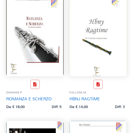
DAMIANI P.
FALLONI M.
ROMANZA E SCHERZO
HBNJ RAGTIME
Da:
€
18,00
Diff: 5
Da:
€
14,00
Diff: 3