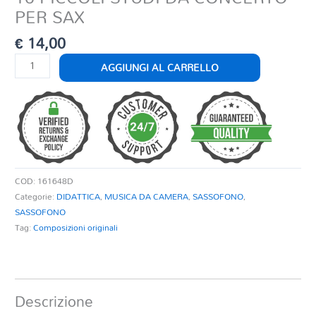
PER SAX
€
14,00
16
AGGIUNGI AL CARRELLO
PICCOLI
STUDI
DA
CONCERTO
PER
SAX
quantità
COD:
161648D
Categorie:
DIDATTICA
,
MUSICA DA CAMERA
,
SASSOFONO
,
SASSOFONO
Tag:
Composizioni originali
Descrizione