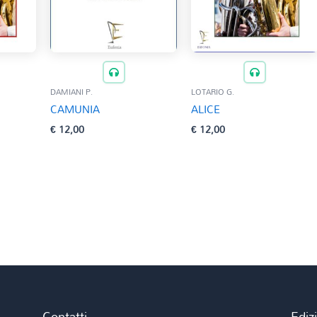
DAMIANI P.
LOTARIO G.
CAMUNIA
ALICE
€
12,00
€
12,00
Contatti
Ediz