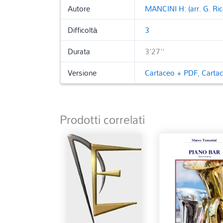
Autore
MANCINI H: (arr. G. Ric
Difficoltà
3
Durata
3'27''
Versione
Cartaceo + PDF
,
Carta
Prodotti correlati