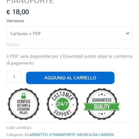
PIANOFORTE
€
18,00
Versione
SVUOTA
Il PDF sarà disponibile per il Download subito dopo la conferma
di pagamento.
STUDIO
AGGIUNGI AL CARRELLO
N.1
PER
CLARINETTO
E
PIANOFORTE
quantità
COD:
243052C
Categorie:
CLARINETTO
,
E PIANOFORTE
,
MUSICA DA CAMERA