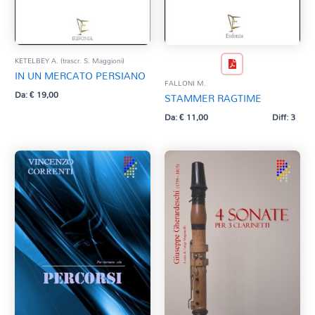
KETELBEY A. (trascr. S. Maggioni)
IN UN MERCATO PERSIANO
FALLONI M.
Da:
€
19,00
STAMMER RAGTIME
Da:
€
11,00
Diff: 3