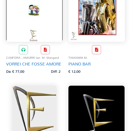
CANFORA - AMURRI (arr. M. Mangani)
TAMANINI M.
VORREI CHE FOSSE AMORE
PIANO BAR
Da:
€
77,00
Diff: 2
€
12,00