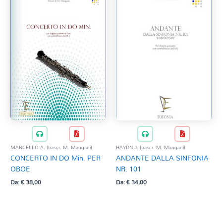
MARCELLO A. (trascr. M. Mangani)
HAYDN J. (trascr. M. Mangani)
CONCERTO IN DO Min. PER
ANDANTE DALLA SINFONIA
OBOE
NR. 101
Da:
€
38,00
Da:
€
34,00