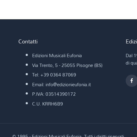
Contatti
Ediz
Edizioni Musicali Eufonia
Dal 1
di qua
Via Trento, 5 - 25055 Pisogne (BS)
Tel: +39 0364 87069
Email: info@edizionieufonia.it
P.IVA: 03514390172
C.U. KRRH6B9
© 1995 - Edizioni Musicali Eufonia. Tutti i diritti riservati.