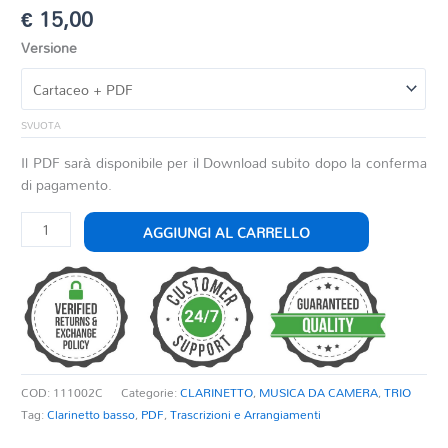
€
15,00
Versione
SVUOTA
Il PDF sarà disponibile per il Download subito dopo la conferma
di pagamento.
OPUS
AGGIUNGI AL CARRELLO
ONE
quantità
COD:
111002C
Categorie:
CLARINETTO
,
MUSICA DA CAMERA
,
TRIO
Tag:
Clarinetto basso
,
PDF
,
Trascrizioni e Arrangiamenti