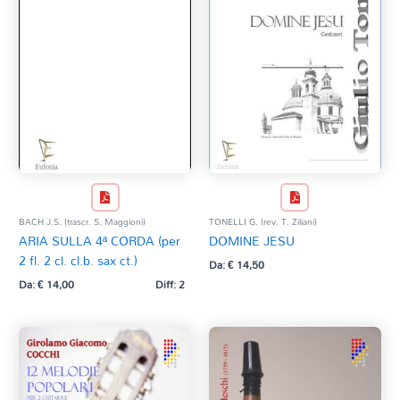
BACH J.S. (trascr. S. Maggioni)
TONELLI G. (rev. T. Ziliani)
ARIA SULLA 4ª CORDA (per
DOMINE JESU
2 fl. 2 cl. cl.b. sax ct.)
Da:
€
14,50
Da:
€
14,00
Diff: 2