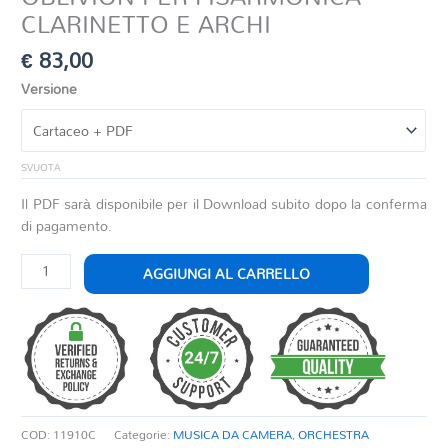
CLARINETTO E ARCHI
€
83,00
Versione
SVUOTA
Il PDF sarà disponibile per il Download subito dopo la conferma
di pagamento.
OBLIVION
AGGIUNGI AL CARRELLO
PER
FISARMONICA
CLARINETTO
E
ARCHI
quantità
COD:
11910C
Categorie:
MUSICA DA CAMERA
,
ORCHESTRA