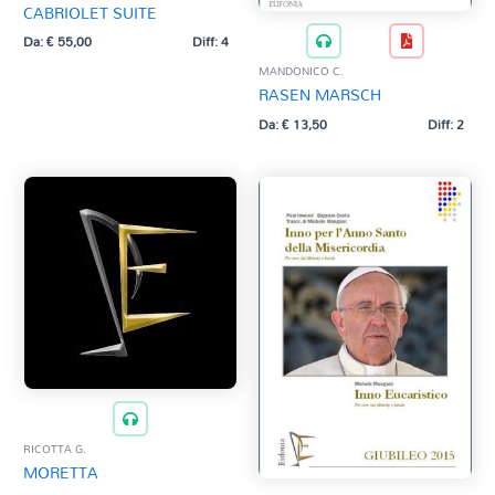
CABRIOLET SUITE
Da:
€
55,00
Diff: 4
MANDONICO C.
RASEN MARSCH
Da:
€
13,50
Diff: 2
RICOTTA G.
MORETTA