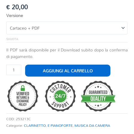
€
20,00
Versione
SVUOTA
Il PDF sarà disponibile per il Download subito dopo la conferma
di pagamento.
DWELLERS
AGGIUNGI AL CARRELLO
OF
THE
MISTBOUND
RANGE
quantità
COD:
253213C
Categorie:
CLARINETTO
,
E PIANOFORTE
,
MUSICA DA CAMERA