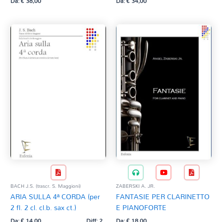
Da:
€
38,00
Da:
€
34,00
BACH J.S. (trascr. S. Maggioni)
ZABERSKI A. JR.
ARIA SULLA 4ª CORDA (per
FANTASIE PER CLARINETTO
2 fl. 2 cl. cl.b. sax ct.)
E PIANOFORTE
Da:
€
14,00
Diff: 2
Da:
€
18,00