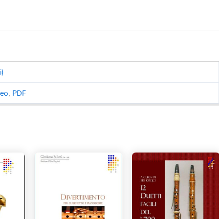
i)
ceo
,
PDF