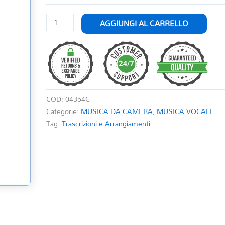
DUE
AGGIUNGI AL CARRELLO
MELODIE
CELEBRI
quantità
COD:
04354C
Categorie:
MUSICA DA CAMERA
,
MUSICA VOCALE
Tag:
Trascrizioni e Arrangiamenti