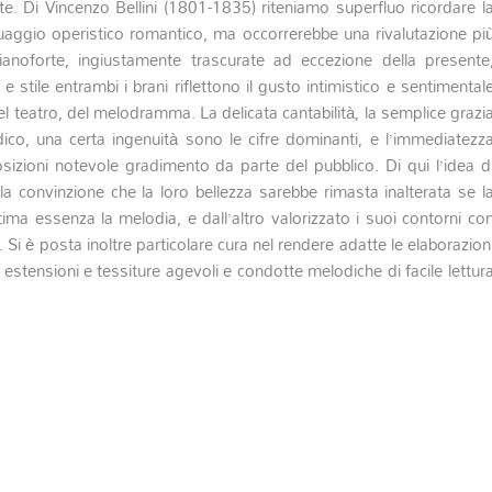
. Di Vincenzo Bellini (1801-1835) riteniamo superfluo ricordare l
inguaggio operistico romantico, ma occorrerebbe una rivalutazione pi
noforte, ingiustamente trascurate ad eccezione della presente
 stile entrambi i brani riflettono il gusto intimistico e sentimental
l teatro, del melodramma. La delicata cantabilità, la semplice grazi
ico, una certa ingenuità sono le cifre dominanti, e l’immediatezz
izioni notevole gradimento da parte del pubblico.
Di qui l’idea d
ella convinzione che la loro bellezza sarebbe rimasta inalterata se l
tima essenza la melodia, e dall’altro valorizzato i suoi contorni co
.
Si è posta inoltre particolare cura nel rendere adatte le elaborazion
estensioni e tessiture agevoli e condotte melodiche di facile lettur