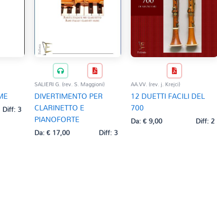
SALIERI G. (rev. S. Maggioni)
AA.VV. (rev. j. Krejci)
ME
DIVERTIMENTO PER
12 DUETTI FACILI DEL
CLARINETTO E
700
Diff: 3
PIANOFORTE
Da:
€
9,00
Diff: 2
Da:
€
17,00
Diff: 3