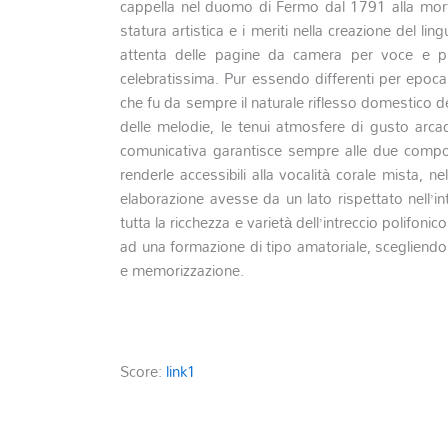
cappella nel duomo di Fermo dal 1791 alla morte
statura artistica e i meriti nella creazione del l
attenta delle pagine da camera per voce e pia
celebratissima.
Pur essendo differenti per epoca e
che fu da sempre il naturale riflesso domestico de
delle melodie, le tenui atmosfere di gusto arcad
comunicativa garantisce sempre alle due compos
renderle accessibili alla vocalità corale mista, n
elaborazione avesse da un lato rispettato nell’in
tutta la ricchezza e varietà dell’intreccio polifonico
ad una formazione di tipo amatoriale, scegliendo 
e memorizzazione.
Score:
link1