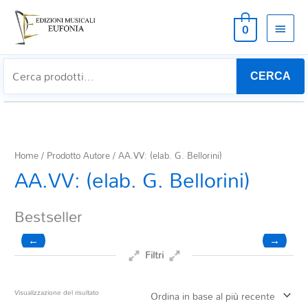
MEN
0
PRIN
CERCA
Home
/ Prodotto Autore / AA.VV: (elab. G. Bellorini)
AA.VV: (elab. G. Bellorini)
Bestseller
←
→
Filtri
Prezzo
Visualizzazione del risultato