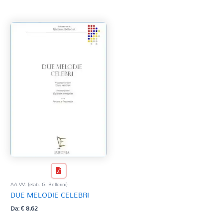
Tag Del Prodotto
CD
Clarinetto basso
AZZERA
Composizioni originali
Natale
QR base
QR esecuzione
Trascrizioni e Arrangiamenti
AA.VV: (elab. G. Bellorini)
DUE MELODIE CELEBRI
Da:
€
8,62