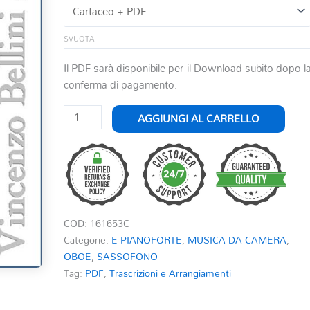
SVUOTA
Il PDF sarà disponibile per il Download subito dopo l
conferma di pagamento.
CONCERTO
AGGIUNGI AL CARRELLO
IN
MIb
PER
OBOE
E
ORCHESTRA
COD:
161653C
RIDUZ.
Categorie:
E PIANOFORTE
,
MUSICA DA CAMERA
,
OB.
OBOE
,
SASSOFONO
E
Tag:
PDF
,
Trascrizioni e Arrangiamenti
PF.
quantità