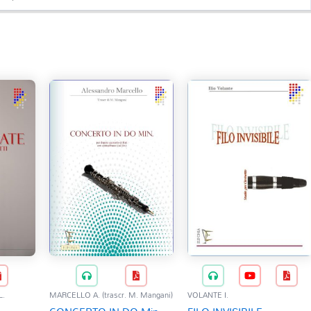
L.
MARCELLO A. (trascr. M. Mangani)
VOLANTE I.