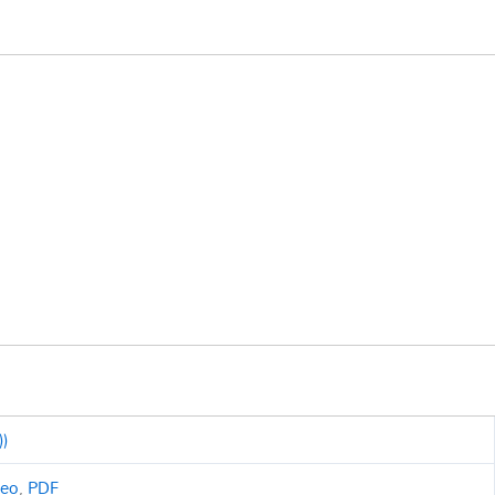
))
ceo
,
PDF