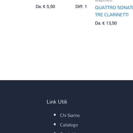
Magistrelli)
Da:
€
5,50
Diff: 1
QUATTRO SONAT
TRE CLARINETTI
Da:
€
13,50
Link Utili
Chi Siamo
Catalogo