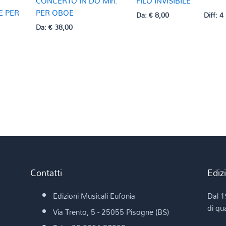
CONCERTO IN DO Min.
FILO INVISIBILE
E PER
PER OBOE
Da:
€
8,00
Diff: 4
Da:
€
38,00
Contatti
Ediz
Edizioni Musicali Eufonia
Dal 1
di qua
Via Trento, 5 - 25055 Pisogne (BS)