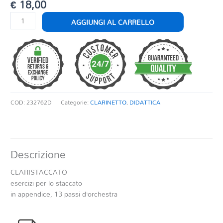
€
18,00
CLARISTACCATO
AGGIUNGI AL CARRELLO
quantità
COD:
232762D
Categorie:
CLARINETTO
,
DIDATTICA
Descrizione
CLARISTACCATO
esercizi per lo staccato
in appendice, 13 passi d’orchestra