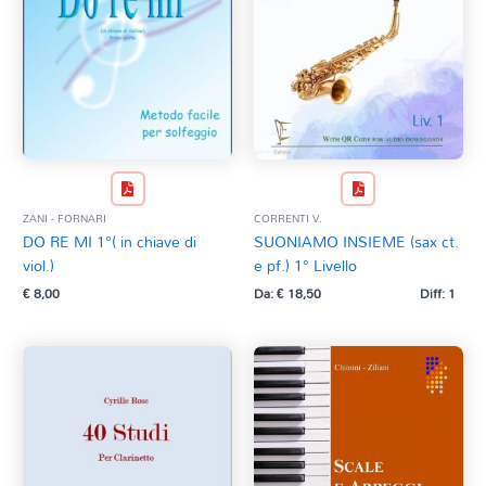
ZANI - FORNARI
CORRENTI V.
DO RE MI 1°( in chiave di
SUONIAMO INSIEME (sax ct.
viol.)
e pf.) 1° Livello
€
8,00
Da:
€
18,50
Diff: 1