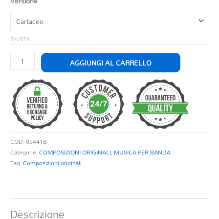
Versione
SVUOTA
BANDA
AGGIUNGI AL CARRELLO
IN
MARCIA
quantità
COD:
05441B
Categorie:
COMPOSIZIONI ORIGINALI
,
MUSICA PER BANDA
Tag:
Composizioni originali
Descrizione