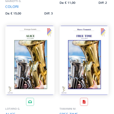
MARIOTTI G.
Da:
€
11,00
Diff: 2
COLORI
Da:
€
15,00
Diff: 3
LOTARIO G.
TAMANINI M.