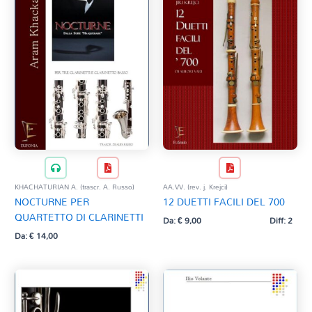
KHACHATURIAN A. (trascr. A. Russo)
AA.VV. (rev. j. Krejci)
NOCTURNE PER
12 DUETTI FACILI DEL 700
QUARTETTO DI CLARINETTI
Da:
€
9,00
Diff: 2
Da:
€
14,00