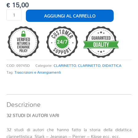
€
15,00
32
AGGIUNGI AL CARRELLO
STUDI
DI
AUTORI
VARI
quantità
COD:
09745D
Categorie:
CLARINETTO
,
CLARINETTO
,
DIDATTICA
Tag:
Trascrizioni e Arrangiamenti
Descrizione
32 STUDI DI AUTORI VARI
32 studi di autori che hanno fatto la storia della didattica
clarinettistica: Stark – Jeanjean – Perrier – Klose ecc. ecc.