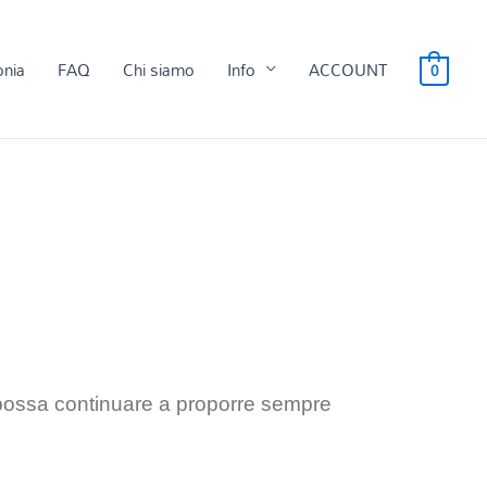
onia
FAQ
Chi siamo
Info
ACCOUNT
0
 possa continuare a proporre sempre