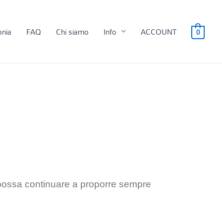
onia
FAQ
Chi siamo
Info
ACCOUNT
0
 possa continuare a proporre sempre