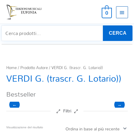
MEN
0
PRIN
CERCA
Home
/ Prodotto Autore / VERDI G. (trascr. G. Lotario))
VERDI G. (trascr. G. Lotario))
Bestseller
←
→
Filtri
Prezzo
Visualizzazione del risultato