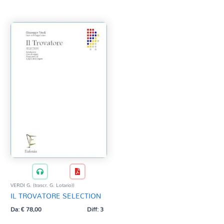
Tag Del Prodotto
CD
Clarinetto basso
AZZERA
Composizioni originali
Natale
QR base
QR esecuzione
Trascrizioni e Arrangiamenti
VERDI G. (trascr. G. Lotario))
IL TROVATORE SELECTION
Da:
€
78,00
Diff: 3