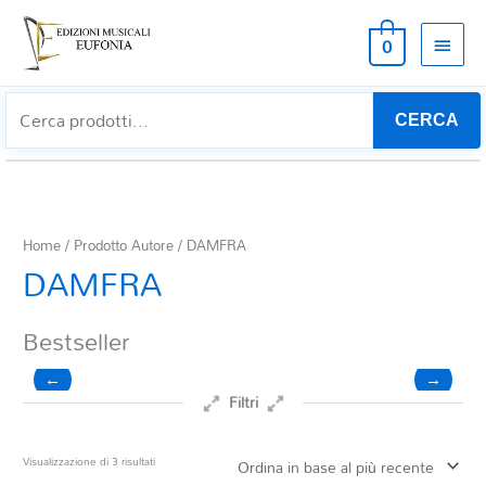
MEN
0
PRIN
CERCA
Home
/ Prodotto Autore / DAMFRA
DAMFRA
Bestseller
←
→
Filtri
Prezzo
Ordina
Visualizzazione di 3 risultati
in
base