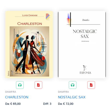
Tag Del Prodotto
al
più
recente
CD
Clarinetto basso
AZZERA
Composizioni originali
Natale
QR base
QR esecuzione
Trascrizioni e Arrangiamenti
DAMFRA
DAMFRA
CHARLESTON
NOSTALGIC SAX
Da:
€
65,00
Diff: 3
Da:
€
72,00