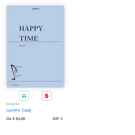
DAMFRA
HAPPY TIME
Da:
€
63,00
Diff: 3