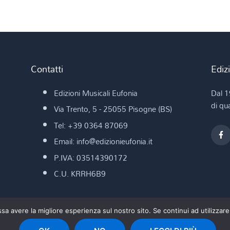
Contatti
Ediz
Edizioni Musicali Eufonia
Dal 1
di qua
Via Trento, 5 - 25055 Pisogne (BS)
Tel: +39 0364 87069
Email: info@edizionieufonia.it
P.IVA: 03514390172
C.U. KRRH6B9
ssa avere la migliore esperienza sul nostro sito. Se continui ad utilizzar
© 1995 - Edizioni Musicali Eufonia. Tutti i diritti riservati.