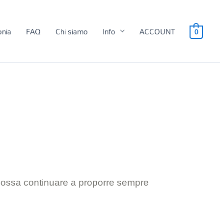
onia
FAQ
Chi siamo
Info
ACCOUNT
0
 possa continuare a proporre sempre