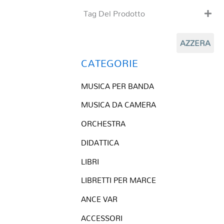
Tag Del Prodotto
CD
AZZERA
Clarinetto basso
Composizioni originali
CATEGORIE
Natale
MUSICA PER BANDA
QR base
QR esecuzione
MUSICA DA CAMERA
Trascrizioni e Arrangiamenti
ORCHESTRA
DIDATTICA
LIBRI
LIBRETTI PER MARCE
ANCE VAR
ACCESSORI