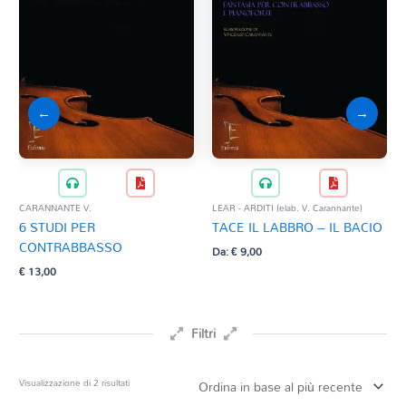
←
→
CARANNANTE V.
LEAR - ARDITI (elab. V. Carannante)
6 STUDI PER
TACE IL LABBRO – IL BACIO
CONTRABBASSO
Da:
€
9,00
€
13,00
Filtri
Prezzo
Ordina
Visualizzazione di 2 risultati
in
base