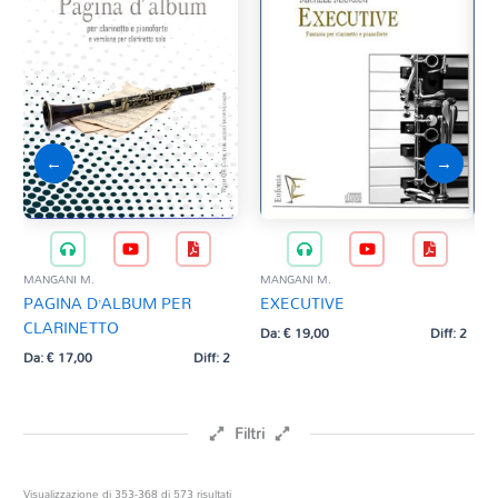
←
→
MANGANI M.
MANGANI M.
MAN
PAGINA D’ALBUM PER
EXECUTIVE
AD
CLARINETTO
Da:
€
19,00
Diff: 2
Da:
Da:
€
17,00
Diff: 2
Filtri
Prezzo
Ordina
Visualizzazione di 353-368 di 573 risultati