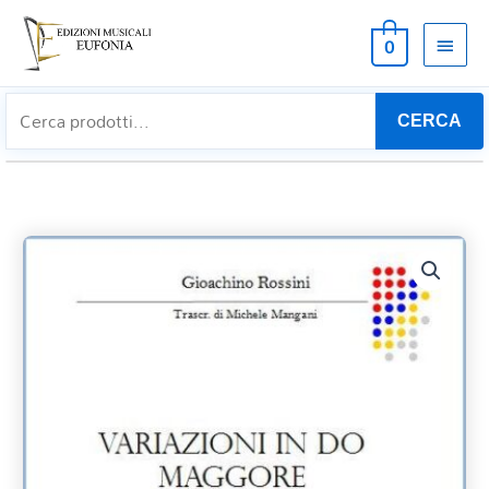
MEN
0
PRIN
CERCA