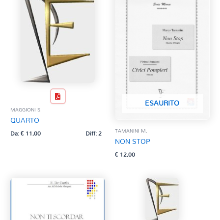
ESAURITO
MAGGIONI S.
QUARTO
TAMANINI M.
Da:
€
11,00
Diff: 2
NON STOP
€
12,00