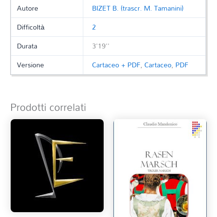
Autore
BIZET B. (trascr. M. Tamanini)
Difficoltà
2
Durata
3'19''
Versione
Cartaceo + PDF
,
Cartaceo
,
PDF
Prodotti correlati