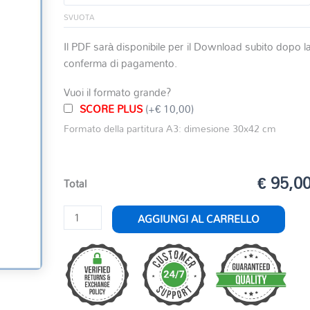
SVUOTA
Il PDF sarà disponibile per il Download subito dopo l
conferma di pagamento.
Vuoi il formato grande?
SCORE PLUS
(+€ 10,00)
Formato della partitura A3: dimesione 30x42 cm
€ 95,0
Total
CONCERTO
AGGIUNGI AL CARRELLO
KV
412
NR.1
PER
CORNO