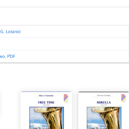
G. Lotario)
ceo
,
PDF