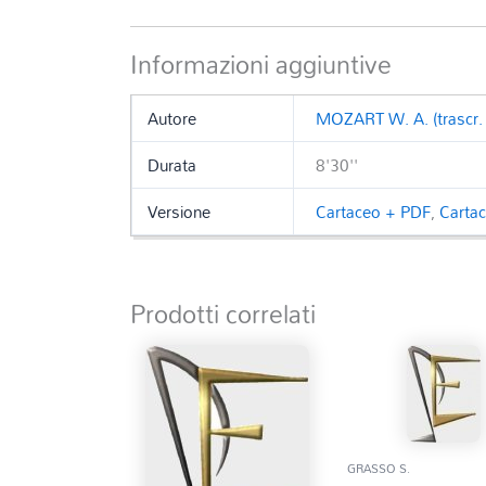
Informazioni aggiuntive
Autore
MOZART W. A. (trascr. 
Durata
8'30''
Versione
Cartaceo + PDF
,
Carta
Prodotti correlati
GRASSO S.