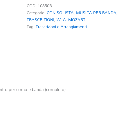
quantità
COD:
10850B
Categorie:
CON SOLISTA
,
MUSICA PER BANDA
,
TRASCRIZIONI
,
W. A. MOZART
Tag:
Trascrizioni e Arrangiamenti
critto per corno e banda (completo).