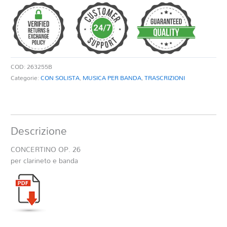
26
PER
CLARINETTO
E
BANDA
quantità
COD:
263255B
Categorie:
CON SOLISTA
,
MUSICA PER BANDA
,
TRASCRIZIONI
Descrizione
CONCERTINO OP. 26
per clarineto e banda