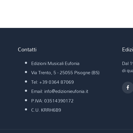
Contatti
Ediz
Edizioni Musicali Eufonia
Dal 1
di qua
Via Trento, 5 - 25055 Pisogne (BS)
Tel: +39 0364 87069
Email: info@edizionieufonia.it
P.IVA: 03514390172
C.U. KRRH6B9