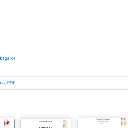
bagallo)
ceo
,
PDF