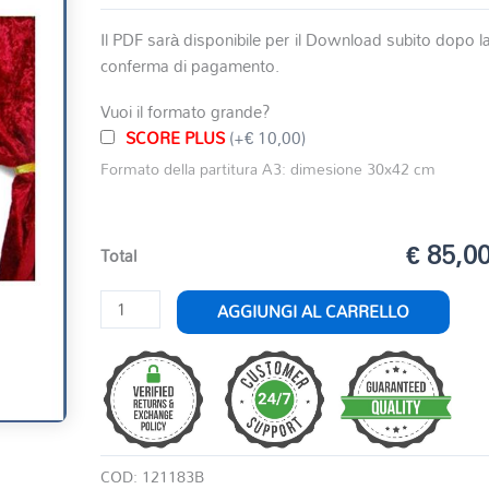
Il PDF sarà disponibile per il Download subito dopo l
conferma di pagamento.
Vuoi il formato grande?
SCORE PLUS
(+€ 10,00)
Formato della partitura A3: dimesione 30x42 cm
€ 85,0
Total
ATTILA
AGGIUNGI AL CARRELLO
PRELUDIO
quantità
COD:
121183B